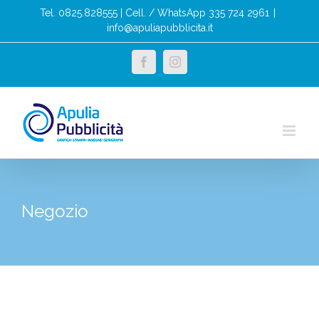
Salta
Tel. 0825.828555 | Cell. / WhatsApp 335 724 2961
|
al
info@apuliapubblicita.it
contenuto
facebook
instagram
Negozio