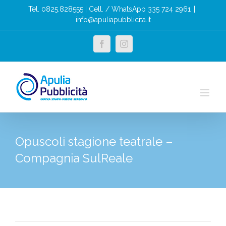
Salta
Tel. 0825.828555 | Cell. / WhatsApp 335 724 2961
|
al
info@apuliapubblicita.it
contenuto
facebook
instagram
Opuscoli stagione teatrale –
Compagnia SulReale