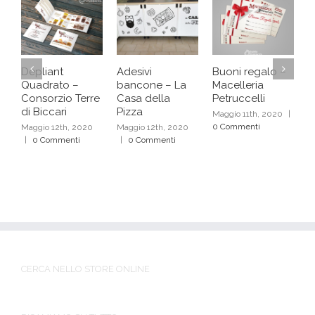
Depliant
Adesivi
Buoni regalo –
F
Quadrato –
bancone – La
Macelleria
s
Consorzio Terre
Casa della
Petruccelli
C
di Biccari
Pizza
Maggio 11th, 2020
|
M
0 Commenti
0
Maggio 12th, 2020
Maggio 12th, 2020
|
0 Commenti
|
0 Commenti
CERCA NELLO STORE ONLINE