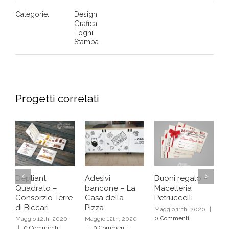
Categorie:
Design
Grafica
Loghi
Stampa
Progetti correlati
Depliant
Adesivi
Buoni regalo –
F
Quadrato –
bancone – La
Macelleria
s
Consorzio Terre
Casa della
Petruccelli
C
di Biccari
Pizza
Maggio 11th, 2020
|
M
0 Commenti
0
Maggio 12th, 2020
Maggio 12th, 2020
|
0 Commenti
|
0 Commenti