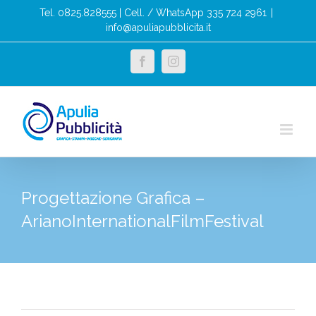
Salta
Tel. 0825.828555 | Cell. / WhatsApp 335 724 2961
|
al
info@apuliapubblicita.it
contenuto
facebook
instagram
Progettazione Grafica –
ArianoInternationalFilmFestival